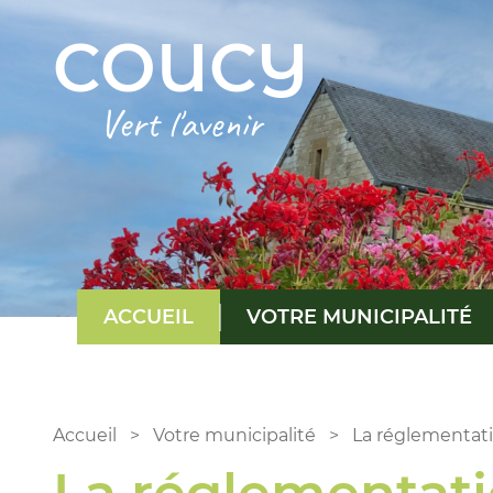
Haut de page
COUCY
Vert l'avenir
ACCUEIL
VOTRE MUNICIPALITÉ
Accueil
>
Votre municipalité
>
La réglementat